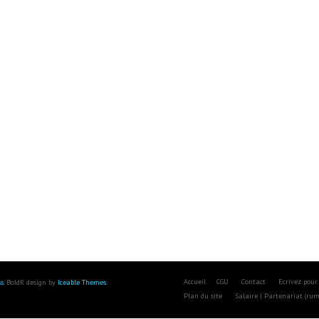
Accueil
CGU
Contact
Ecrivez pour
s
. BoldR design by
Iceable Themes
.
Plan du site
Salaire | Partenariat (ru