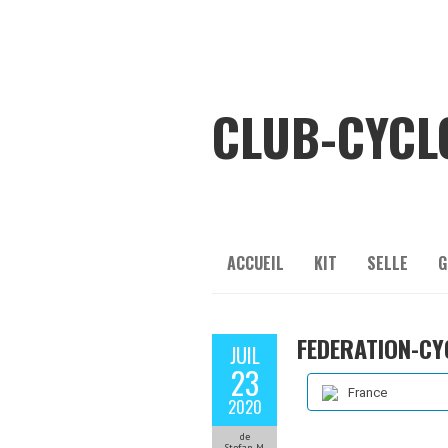
CLUB-CYCL
ACCUEIL
KIT
SELLE
G
FEDERATION-CY
JUIL
23
France
2020
de
Stefan M.