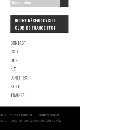
R
E
C
NOTRE RÉSEAU CYCLO-
CLUB DE FRANCE FFCT
H
E
CONTACT
R
CGU
C
GPS
H
KIT
E
LUNETTES
R
SELLE
TRAINER
:
 nous – Article Sponsorisé
Mentions légales
meurs)
Solution aux Douleurs de Selle de Vélo